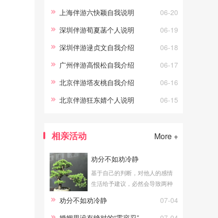
上海伴游六快颖自我说明
06-20
深圳伴游荀夏菡个人说明
06-19
深圳伴游逯贞文自我介绍
06-18
广州伴游高恨松自我介绍
06-17
北京伴游塔友桃自我介绍
06-16
北京伴游狂东婧个人说明
06-15
相亲活动
More +
劝分不如劝冷静
基于自己的判断，对他人的感情
生活给予建议，必然会导致两种
结论：一个是劝合，一个是劝
劝分不如劝冷静
07-04
分。公平地说，无论劝合还是劝
分，对于当局者都具有积极意
婚姻里没有绝对的“零容忍”
07-04