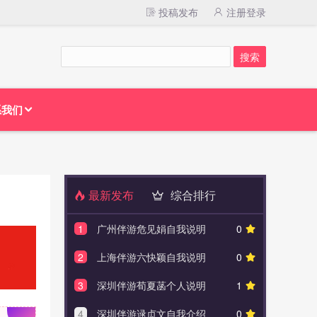
投稿发布
注册登录
系我们
最新发布
综合排行
1
广州伴游危见娟自我说明
0
1
广州
2
上海伴游六快颖自我说明
0
2
北京
3
深圳伴游荀夏菡个人说明
1
3
上海
4
深圳伴游逯贞文自我介绍
0
4
深圳