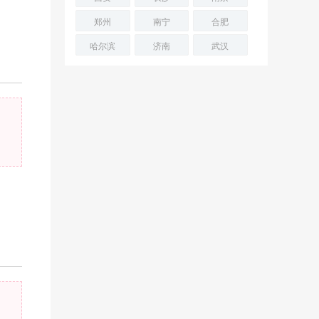
郑州
南宁
合肥
哈尔滨
济南
武汉