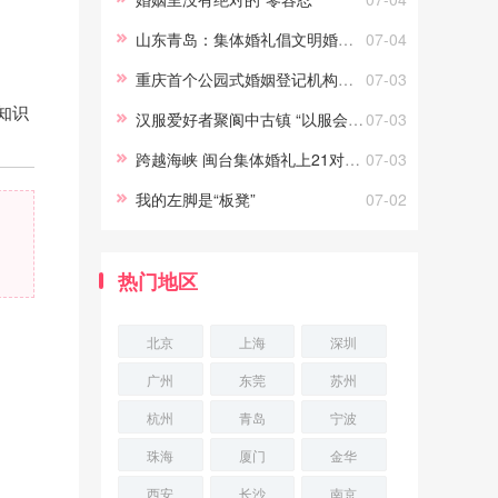
义。只要能真正做到常说的“为你
山东青岛：集体婚礼倡文明婚庆新风尚
07-04
好”，劝
重庆首个公园式婚姻登记机构正式投用
07-03
知识
汉服爱好者聚阆中古镇 “以服会友”
07-03
跨越海峡 闽台集体婚礼上21对新人结姻缘
07-03
我的左脚是“板凳”
07-02
热门地区
北京
上海
深圳
广州
东莞
苏州
杭州
青岛
宁波
珠海
厦门
金华
西安
长沙
南京