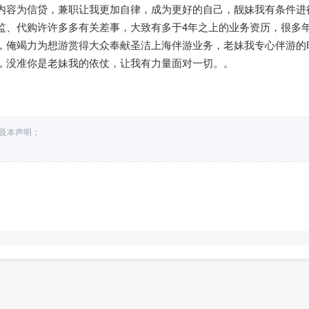
内容为信贷，兼职让我更加自律，成为更好的自己，靓妹我有条件进
监、代购许许多多有关差事，大致有多于4年之上的业务资历，很多
，俺竭力为想游赏得大众奉献圣洁上海伴游业务，老妹我专心伴游的
，没准你是老妹我的依仗，让我有力量面对一切。。
接及本声明；