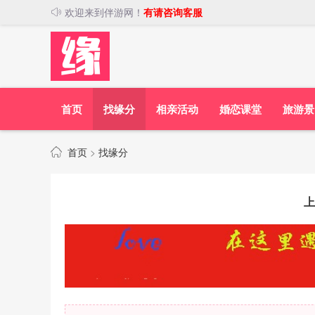
欢迎来到伴游网！
有请咨询客服
首页
找缘分
相亲活动
婚恋课堂
旅游景
首页
>
找缘分
上