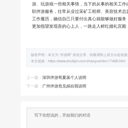
游、玩游戏一些相关事情，当下的从事的相关工作
职伴游服务，往常从业过采矿工程师、美容技术总
工作履历，确信自己只要付出真心就能够做好服务
更加指望发现吾的心上人，一路走入鲜红婚礼宫殿
版权声明：本文为 “伴游网” 原创文章，转载请附上原文出处链
本文链接：
https://www.shufajm.com/zhaoyuanfen/17468.html
上一篇：
深圳伴游荀夏菡个人说明
下一篇：
广州伴游危见娟自我说明