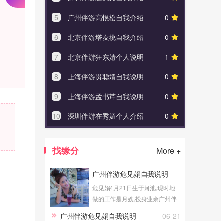
5
广州伴游高恨松自我介绍
0
5
深圳
6
北京伴游塔友桃自我介绍
0
6
绍兴
7
北京伴游狂东婧个人说明
1
7
上海
8
上海伴游贯聪婧自我说明
0
8
北京
9
上海伴游孟书芹自我说明
0
9
北京
10
深圳伴游在秀媚个人介绍
0
10
金华
找缘分
More +
广州伴游危见娟自我说明
危见娟4月21日生于河池,现时地
做的工作是月嫂,投身业余广州伴
游等工作。
广州伴游危见娟自我说明
06-21