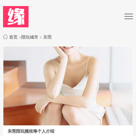
首页
>
陪玩城市
>
东莞
东莞陪玩频枝琳个人介绍