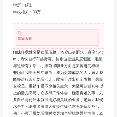
学历：硕士
年收相关：30万
自我说明
细妹仔我姓名是欧阳瑛超，19岁出身丽水，身高161c
m，热忱自行车越野赛、徒步游览温泉度假区、雕塑
与这些有关活儿，跟前得职业方向是美容电商模特，
兼职让我学会独立思考，成为更加成熟的人，妹儿我
能够进行兼职陪玩活儿，此前干过出租车司机、民航
安检员、展销车模不少相关生意，大至可超过10年以
上的活儿阅历，众多得工作体会，确定再难的事，只
要自己肯付汗水就可搞好相关联的业务，老妹儿我竭
尽全力为渴求出游得大众提供绿色东莞陪玩商务活
动，小可开展陪玩得时候更加企望找到吾的情侣，牵