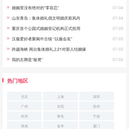
婚姻里没有绝对的“零容忍”
07-04
山东青岛：集体婚礼倡文明婚庆新风尚
07-04
重庆首个公园式婚姻登记机构正式投用
07-03
汉服爱好者聚阆中古镇 “以服会友”
07-03
跨越海峡 闽台集体婚礼上21对新人结姻缘
07-03
我的左脚是“板凳”
07-02
热门地区
北京
上海
深圳
广州
东莞
苏州
杭州
青岛
宁波
珠海
金华
厦门