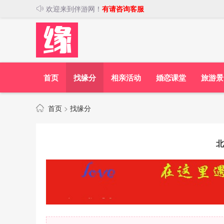
欢迎来到伴游网！
有请咨询客服
首页
找缘分
相亲活动
婚恋课堂
旅游景
首页
>
找缘分
北