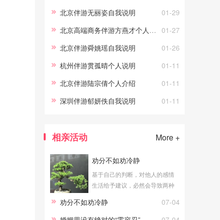
北京伴游无丽姿自我说明
01-29
北京高端商务伴游方燕才个人说明
01-27
北京伴游舜姚瑶自我说明
01-26
杭州伴游贯孤晴个人说明
01-11
北京伴游陆宗倩个人介绍
01-11
深圳伴游郁妍佚自我说明
01-11
相亲活动
More +
劝分不如劝冷静
基于自己的判断，对他人的感情
生活给予建议，必然会导致两种
结论：一个是劝合，一个是劝
劝分不如劝冷静
07-04
分。公平地说，无论劝合还是劝
分，对于当局者都具有积极意
婚姻里没有绝对的“零容忍”
07-04