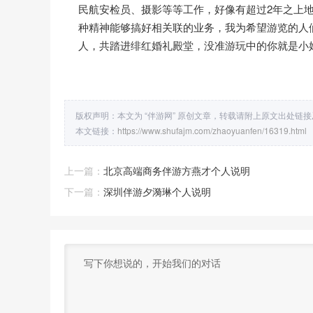
民航安检员、摄影等等工作，好像有超过2年之上
种精神能够搞好相关联的业务，我为希望游览的人
人，共踏进绯红婚礼殿堂，没准游玩中的你就是小
版权声明：本文为 “伴游网” 原创文章，转载请附上原文出处链
本文链接：
https://www.shufajm.com/zhaoyuanfen/16319.html
上一篇：
北京高端商务伴游方燕才个人说明
下一篇：
深圳伴游夕漪琳个人说明