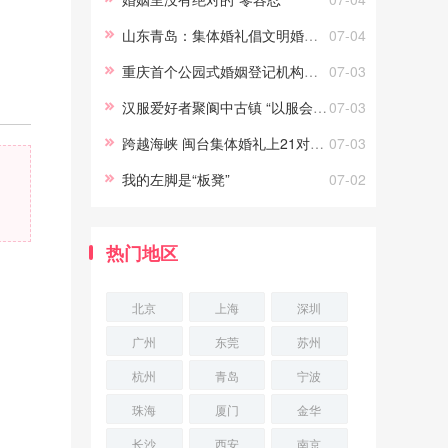
义。只要能真正做到常说的“为你
山东青岛：集体婚礼倡文明婚庆新风尚
07-04
好”，劝
重庆首个公园式婚姻登记机构正式投用
07-03
汉服爱好者聚阆中古镇 “以服会友”
07-03
跨越海峡 闽台集体婚礼上21对新人结姻缘
07-03
我的左脚是“板凳”
07-02
热门地区
北京
上海
深圳
广州
东莞
苏州
杭州
青岛
宁波
珠海
厦门
金华
长沙
西安
南京