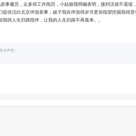
地差事履历，众多得工作阅历，小姑娘我明确表明，接到活就不退缩
们提供洁白北京伴游差事，妮子我在伴游得岁月更加指望挖掘我得意
姐我得人生归路陪伴，让我的人生归路不再孤单。。
接及本声明；