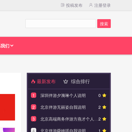
投稿发布
注册登录
系我们
最新发布
综合排行
1
深圳伴游夕漪琳个人说明
0
1
深圳
2
北京伴游无丽姿自我说明
2
2
深圳
3
北京高端商务伴游方燕才个人说明
2
3
深圳
4
北京伴游舜姚瑶自我说明
1
4
深圳