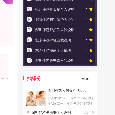
5
杭州伴游贯孤晴个人说明
1
5
上海
6
北京伴游陆宗倩个人介绍
1
6
金华
7
深圳伴游郁妍佚自我说明
1
7
广州
8
北京伴游常钰自我说明
1
8
广州
9
东莞伴游溥丽个人说明
1
9
深圳
10
深圳伴游酆安青自我说明
1
10
广州
找缘分
More +
深圳伴游夕漪琳个人说明
夕漪琳12月28日诞生中宁县,此刻
地我的工作为模特,开辟副业深圳
伴游事务。
深圳伴游夕漪琳个人说明
02-10