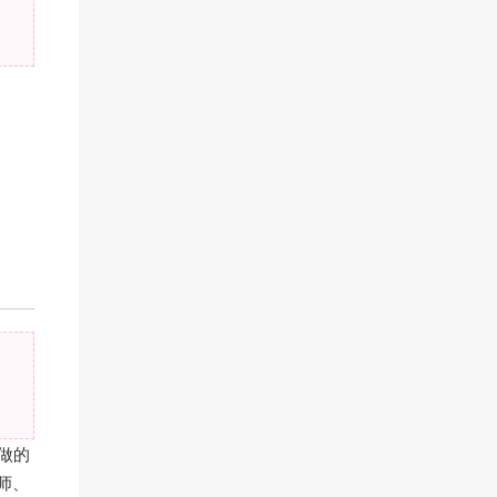
做的
师、