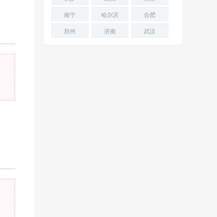
南宁
哈尔滨
合肥
郑州
济南
武汉