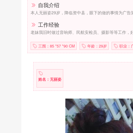
自我介绍
本人无丽姿29岁，降临资中县，眼下的做的事情为广告
工作经验
老妹我旧时做过音响师、民航安检员、摄影等等工作，
三围：85 *57 *90 CM
年龄：29岁
职业：
姓名：无丽姿