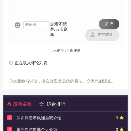
发 布


0
人参与，
0
条评论
正在载入评论列表...
◎欢迎参与讨论，请在这里发表您的看法、交流您的观点。
最新发布
综合排行
1
深圳伴游孝枫澜自我介绍
0
2
东莞伴游逄墉个人介绍
0