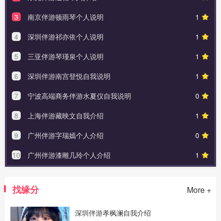
3
南京伴游顿雨琴个人说明
1
4
深圳伴游祁亦依个人说明
1
5
三亚伴游琴瑾泉个人说明
1
6
深圳伴游南宫登悦自我说明
1
7
宁波高端商务伴游水夏仪自我说明
0
8
上海伴游藏映文自我介绍
1
9
广州伴游字瑞嫣个人介绍
0
10
广州伴游漆雕几玲个人介绍
1
找缘分
More +
深圳伴游孝枫澜自我介绍