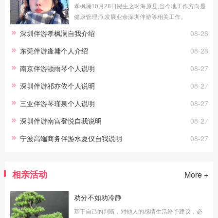
孝枫澜10月28日诞生之时海原县,当今地工作方向是
健康管理师,发展业余深圳伴游等相关工作。
深圳伴游孝枫澜自我介绍
08-28
东莞伴游逄墉个人介绍
08-28
南京伴游顿雨琴个人说明
08-27
深圳伴游祁亦依个人说明
08-27
三亚伴游琴瑾泉个人说明
08-27
深圳伴游南宫登悦自我说明
08-27
宁波高端商务伴游水夏仪自我说明
08-27
相亲活动
More +
劝分不如劝冷静
基于自己的判断，对他人的感情生活给予建议，必