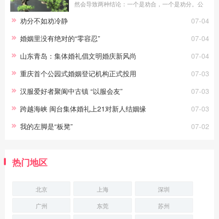
然会导致两种结论：一个是劝合，一个是劝分。公
平地说，无论劝合还是劝分，对于当局者都具有积
劝分不如劝冷静
07-04
极意义。只要能真正做到常说的“为你好”，劝
婚姻里没有绝对的“零容忍”
07-04
山东青岛：集体婚礼倡文明婚庆新风尚
07-04
重庆首个公园式婚姻登记机构正式投用
07-03
汉服爱好者聚阆中古镇 “以服会友”
07-03
跨越海峡 闽台集体婚礼上21对新人结姻缘
07-03
我的左脚是“板凳”
07-02
热门地区
北京
上海
深圳
广州
东莞
苏州