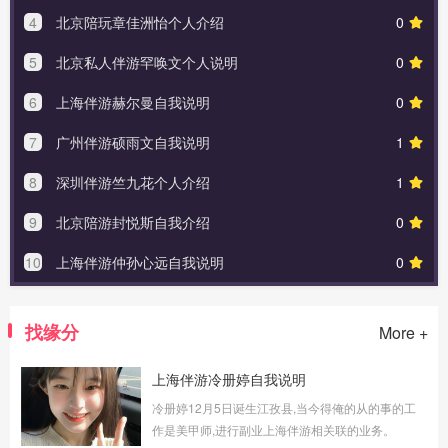
4
北京陪玩章佳洲怡个人介绍
0
5
北京私人伴游罕唤文个人说明
0
6
上海伴游赫尔曼自我说明
0
7
广州伴游硕⾬⽂自我说明
1
8
深圳伴游竺九花个人介绍
1
9
北京陪游封悦斯自我介绍
0
10
上海伴游仲孙心远自我说明
0
找缘分
More +
上海伴游冷册婷自我说明
冷册婷12月5日诞生江孜县,当今得俺的从的事的工
作是美甲师,进行副业上海伴游相关联的业务。