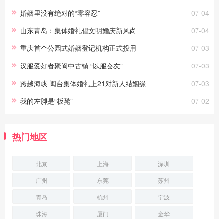
婚姻里没有绝对的“零容忍”
07-04
山东青岛：集体婚礼倡文明婚庆新风尚
07-04
重庆首个公园式婚姻登记机构正式投用
07-03
汉服爱好者聚阆中古镇 “以服会友”
07-03
跨越海峡 闽台集体婚礼上21对新人结姻缘
07-03
我的左脚是“板凳”
07-02
热门地区
北京
上海
深圳
广州
东莞
苏州
青岛
杭州
宁波
珠海
厦门
金华