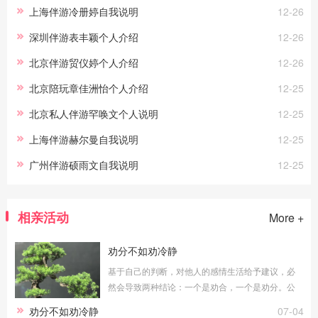
上海伴游冷册婷自我说明
12-26
深圳伴游表丰颖个人介绍
12-26
北京伴游贸仪婷个人介绍
12-26
北京陪玩章佳洲怡个人介绍
12-25
北京私人伴游罕唤文个人说明
12-25
上海伴游赫尔曼自我说明
12-25
广州伴游硕⾬⽂自我说明
12-25
相亲活动
More +
劝分不如劝冷静
基于自己的判断，对他人的感情生活给予建议，必
然会导致两种结论：一个是劝合，一个是劝分。公
平地说，无论劝合还是劝分，对于当局者都具有积
劝分不如劝冷静
07-04
极意义。只要能真正做到常说的“为你好”，劝