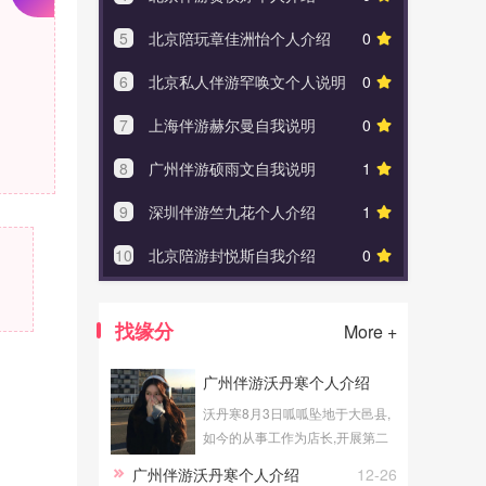
5
北京陪玩章佳洲怡个人介绍
0
5
广州
6
北京私人伴游罕唤文个人说明
0
6
广州
7
上海伴游赫尔曼自我说明
0
7
深圳
8
广州伴游硕⾬⽂自我说明
1
8
深圳
9
深圳伴游竺九花个人介绍
1
9
广州
10
北京陪游封悦斯自我介绍
0
10
绍兴
找缘分
More +
广州伴游沃丹寒个人介绍
沃丹寒8月3日呱呱坠地于大邑县,
如今的从事工作为店长,开展第二
职业广州伴游工作范围。
广州伴游沃丹寒个人介绍
12-26