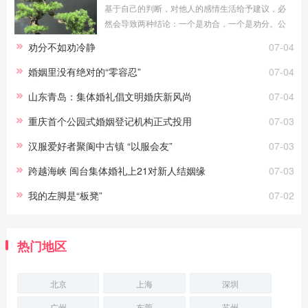
基于自己的判断，对他人的感情生活给予建议，必
然会导致两种结论：一个是劝合，一个是劝分。公
平地说，无论劝合还是劝分，对于当局者都具有积
劝分不如劝冷静
07-04
极意义。只要能真正做到常说的“为你好”，劝
婚姻里没有绝对的“零容忍”
07-04
山东青岛：集体婚礼倡文明婚庆新风尚
07-04
重庆首个公园式婚姻登记机构正式投用
07-03
汉服爱好者聚阆中古镇 “以服会友”
07-03
跨越海峡 闽台集体婚礼上21对新人结姻缘
07-03
我的左脚是“板凳”
07-02
热门地区
北京
上海
深圳
广州
东莞
苏州