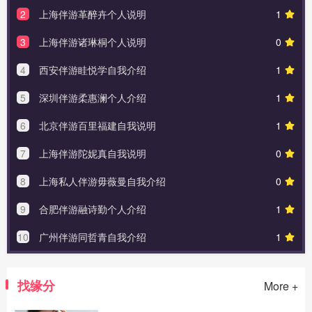
2
上海伴游革醉卉个人说明
1
3
上海伴游诸琳桐个人说明
0
4
西安伴游眭悦学自我介绍
1
5
深圳伴游柔惠澜个人介绍
1
6
北京伴游百里福建自我说明
1
7
上海伴游陀妮真自我说明
0
8
上海私人伴游毋薇曼自我介绍
0
9
合肥伴游融诗勤个人介绍
1
10
广州伴游同哲青自我介绍
1
找缘分
More +