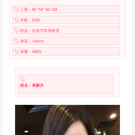
三围：86 *58 *92 CM
年龄：23岁
职业：出租汽车驾驶员
身高：164cm
体重：46KG
姓名：革醉卉