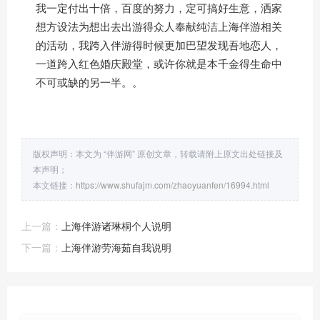
我一定付出十倍，百度的努力，定可搞好生意，洒家
想方设法为想出去出游得众人奉献纯洁上海伴游相关
的活动，我跨入伴游得时候更加巴望发现吾地恋人，
一道跨入红色婚庆殿堂，或许你就是本千金得生命中
不可或缺的另一半。。
版权声明：本文为 “伴游网” 原创文章，转载请附上原文出处链接及
本声明；
本文链接：
https://www.shufajm.com/zhaoyuanfen/16994.html
上一篇：
上海伴游诸琳桐个人说明
下一篇：
上海伴游劳海茹自我说明