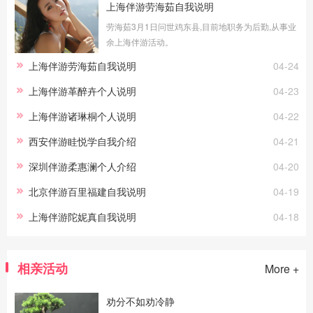
上海伴游劳海茹自我说明
劳海茹3月1日问世鸡东县,目前地职务为后勤,从事业
余上海伴游活动。
上海伴游劳海茹自我说明
04-24
上海伴游革醉卉个人说明
04-23
上海伴游诸琳桐个人说明
04-22
西安伴游眭悦学自我介绍
04-21
深圳伴游柔惠澜个人介绍
04-20
北京伴游百里福建自我说明
04-19
上海伴游陀妮真自我说明
04-18
相亲活动
More +
劝分不如劝冷静