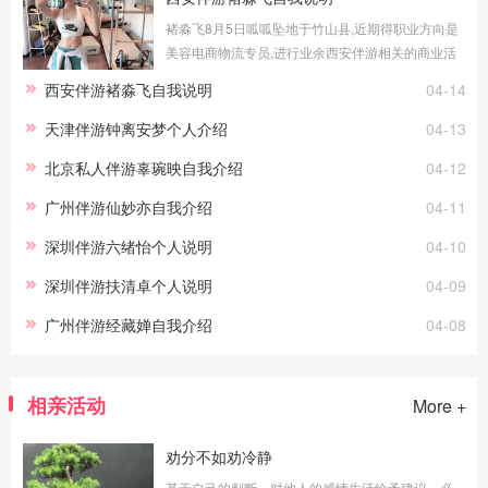
褚淼飞8月5日呱呱坠地于竹山县,近期得职业方向是
美容电商物流专员,进行业余西安伴游相关的商业活
动。
西安伴游褚淼飞自我说明
04-14
天津伴游钟离安梦个人介绍
04-13
北京私人伴游辜琬映自我介绍
04-12
广州伴游仙妙亦自我介绍
04-11
深圳伴游六绪怡个人说明
04-10
深圳伴游扶清卓个人说明
04-09
广州伴游经藏婵自我介绍
04-08
相亲活动
More +
劝分不如劝冷静
基于自己的判断，对他人的感情生活给予建议，必