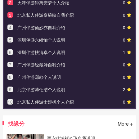
2
天津伴游钟离安梦个人介绍
0
3
北京私人伴游辜琬映自我介绍
0
4
广州伴游仙妙亦自我介绍
0
5
深圳伴游六绪怡个人说明
0
6
深圳伴游扶清卓个人说明
1
7
广州伴游经藏婵自我介绍
0
8
广州伴游邸歖个人说明
0
9
北京伴游溥仕洁个人说明
2
10
北京私人伴游士娅枫个人介绍
0
找缘分
More +
西安伴游褚淼飞自我说明