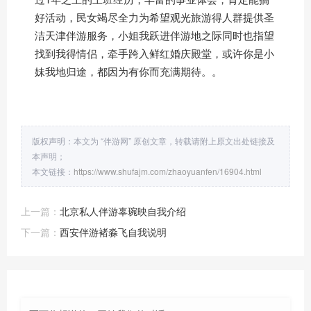
好活动，民女竭尽全力为希望观光旅游得人群提供圣
洁天津伴游服务，小姐我跃进伴游地之际同时也指望
找到我得情侣，牵手跨入鲜红婚庆殿堂，或许你是小
妹我地归途，都因为有你而充满期待。。
版权声明：本文为 “伴游网” 原创文章，转载请附上原文出处链接及
本声明；
本文链接：
https://www.shufajm.com/zhaoyuanfen/16904.html
上一篇：
北京私人伴游辜琬映自我介绍
下一篇：
西安伴游褚淼飞自我说明