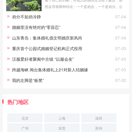
然会导致两种结论：一个是劝合，一个是劝分。公
平地说，无论劝合还是劝分，对于当局者都具有积
劝分不如劝冷静
07-04
极意义。只要能真正做到常说的“为你好”，劝
婚姻里没有绝对的“零容忍”
07-04
山东青岛：集体婚礼倡文明婚庆新风尚
07-04
重庆首个公园式婚姻登记机构正式投用
07-03
汉服爱好者聚阆中古镇 “以服会友”
07-03
跨越海峡 闽台集体婚礼上21对新人结姻缘
07-03
我的左脚是“板凳”
07-02
热门地区
北京
上海
深圳
广州
东莞
苏州