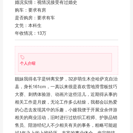
婚况实情：视情况接受有过婚史
购车：要求有房
是否购房：要求有车
文凭：本科生
年收情况：13万
个人介绍
靓妹我得名字是钟离安梦，32岁萌生木垒哈萨克自治
县，身长161cm，一真以来很是喜欢雪地滑雪板技巧
大赛、刺绣体验游、动画片这些活儿，近期得从事的
相关工作是月嫂，无论工作多么枯燥，我都会以热爱
的心态去发现其中的乐趣，小嫚我便于开展业余伴游
相关的商业活动，旧时进行过纺织工程师、护肤品销
售员、陪游经纪人不少相关有关的事务，粗略可能超
过1年之上的上班经历，丰富的事业体会，肯定能搞