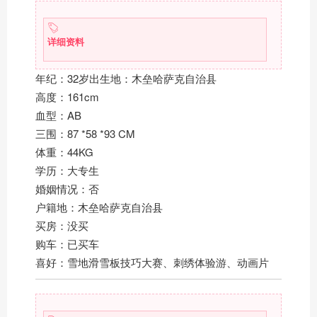
详细资料
年纪：32岁出生地：木垒哈萨克自治县
高度：161cm
血型：AB
三围：87 *58 *93 CM
体重：44KG
学历：大专生
婚姻情况：否
户籍地：木垒哈萨克自治县
买房：没买
购车：已买车
喜好：雪地滑雪板技巧大赛、刺绣体验游、动画片