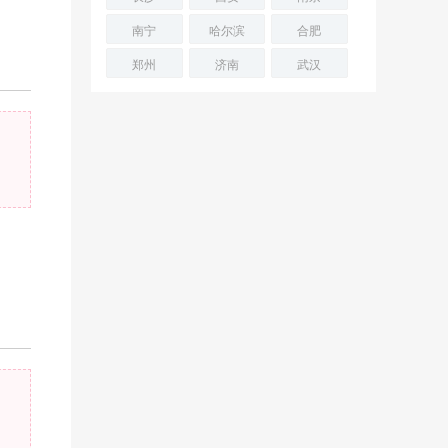
南宁
哈尔滨
合肥
郑州
济南
武汉