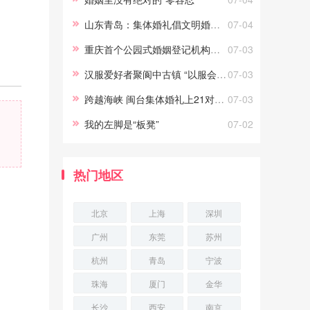
义。只要能真正做到常说的“为你
山东青岛：集体婚礼倡文明婚庆新风尚
07-04
好”，劝
重庆首个公园式婚姻登记机构正式投用
07-03
汉服爱好者聚阆中古镇 “以服会友”
07-03
跨越海峡 闽台集体婚礼上21对新人结姻缘
07-03
我的左脚是“板凳”
07-02
热门地区
北京
上海
深圳
广州
东莞
苏州
杭州
青岛
宁波
珠海
厦门
金华
长沙
西安
南京