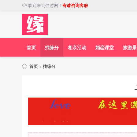
欢迎来到伴游网！
有请咨询客服
首页
找缘分
相亲活动
婚恋课堂
旅游景
首页
>
找缘分