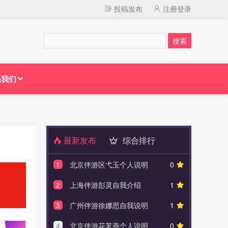
投稿发布
注册登录
系我们
最新发布
综合排行
1
北京伴游区弋玉个人说明
0
1
北京
2
上海伴游彭灵自我介绍
1
2
深圳
3
广州伴游徐娜思自我说明
1
3
深圳
4
北京伴游花茗燕个人说明
0
4
广州