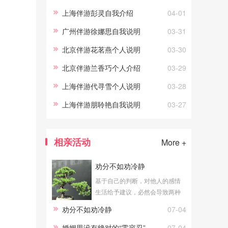
上海伴游彭灵自我介绍
04-01
广州伴游徐娜思自我说明
03-31
北京伴游花茗燕个人说明
03-30
北京伴游兰⾹巧个人介绍
03-29
上海伴游代寻雪个人说明
03-28
上海伴游朋聆艳自我说明
03-27
相亲活动
More +
劝分不如劝冷静
基于自己的判断，对他人的感情
生活给予建议，必然会导致两种
结论：一个是劝合，一个是劝
劝分不如劝冷静
07-04
分。公平地说，无论劝合还是劝
分，对于当局者都具有积极意
婚姻里没有绝对的“零容忍”
07-04