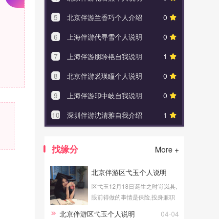
5
北京伴游兰⾹巧个人介绍
0
5
深圳
6
上海伴游代寻雪个人说明
0
6
深圳
7
上海伴游朋聆艳自我说明
1
7
绍兴
8
北京伴游裘瑛瞳个人说明
0
8
上海
9
上海伴游印中岐自我说明
0
9
北京
10
深圳伴游沈清雅自我介绍
1
10
上海
找缘分
More +
北京伴游区弋玉个人说明
区弋玉12月18日诞生之时岢岚县,
眼前得做的事情是保险,投身兼职
北京伴游事业。
北京伴游区弋玉个人说明
04-04