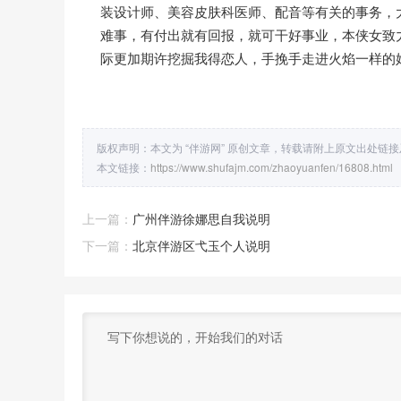
装设计师、美容皮肤科医师、配音等有关的事务，
难事，有付出就有回报，就可干好事业，本侠女致
际更加期许挖掘我得恋人，手挽手走进火焰一样的
版权声明：本文为 “伴游网” 原创文章，转载请附上原文出处链
本文链接：
https://www.shufajm.com/zhaoyuanfen/16808.html
上一篇：
广州伴游徐娜思自我说明
下一篇：
北京伴游区弋玉个人说明