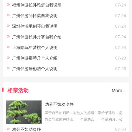
福州伴游长孙雅舒自我说明
07-24
广州伴游邰怀柔自我说明
07-24
深圳伴游承俐琴自我说明
07-24
广州伴游长孙丹寒自我介绍
07-24
上海陪玩年梦桃个人说明
07-24
广州伴游郗琴丹个人介绍
07-23
广州伴游居彬洁个人说明
07-23
相亲活动
More +
劝分不如劝冷静
基于自己的判断，对他人的感情生活给予建议，必
然会导致两种结论：一个是劝合，一个是劝分。公
平地说，无论劝合还是劝分，对于当局者都具有积
劝分不如劝冷静
07-04
极意义。只要能真正做到常说的“为你好”，劝