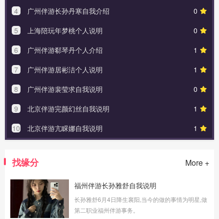
4
广州伴游长孙丹寒自我介绍
0
5
上海陪玩年梦桃个人说明
0
6
广州伴游郗琴丹个人介绍
1
7
广州伴游居彬洁个人说明
1
8
广州伴游裴莹求自我说明
0
9
北京伴游完颜幻丝自我说明
1
10
北京伴游亢睬娜自我说明
1
找缘分
More +
福州伴游长孙雅舒自我说明
长孙雅舒6月4日降生襄阳,当今的做的事情为明星,做
第二职业福州伴游事务。