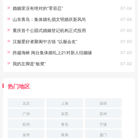
婚姻里没有绝对的“零容忍”
07-04
山东青岛：集体婚礼倡文明婚庆新风尚
07-04
重庆首个公园式婚姻登记机构正式投用
07-03
汉服爱好者聚阆中古镇 “以服会友”
07-03
跨越海峡 闽台集体婚礼上21对新人结姻缘
07-03
我的左脚是“板凳”
07-02
热门地区
北京
上海
深圳
广州
东莞
苏州
杭州
青岛
宁波
金华
珠海
厦门