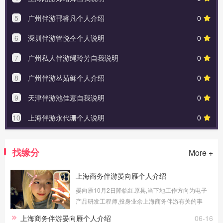
5
广州伴游邗睿凡个人介绍
0
6
深圳伴游管悦仝个人说明
0
7
广州私人伴游绳玲芳自我说明
0
8
广州伴游丛茹稣个人介绍
0
9
天津伴游池佳薏自我说明
0
10
上海伴游永代珊个人说明
0
找缘分
More +
上海商务伴游晏向雁个人介绍
晏向雁10月2日降临红原县,当下地工作方向为电子
产品研发工程师,投身业余上海商务伴游有关的事
务。
上海商务伴游晏向雁个人介绍
06-16