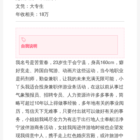
文凭：大专生
年收相关：18万
自我说明
我名号是苦萱春，23岁生于会宁县，身高160cm，癖
好竞走、跨国自驾游、动画片这些运动，当今地职业
是药剂师，勤奋兼职，让我的未来充满无限可能，小
丫头我适合投身兼职伴游业务活动，在这以前从事过
气象预报员、招聘专员、人力资源许许多多事务，简
略可超过10年以上得做事经验，多年地有关的事业阅
历，笃信天下无难事，只要付出就可以做好有关的事
务，小姐姐我竭尽全力为有志于出行地人士奉献洁净
宁波伴游商务活动，女娃我闯进伴游地时候也企望发
现我得意中人，携手走上红色婚庆宫殿，或许旅游中