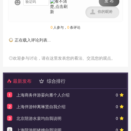
发 布


0
人参与，
0
条评论
正在载入评论列表...
◎欢迎参与讨论，请在这里发表您的看法、交流您的观点。
最新发布
综合排行
1
上海商务伴游晏向雁个人介绍
0
2
上海伴游钟离琳贤自我介绍
0
3
北京陪游水裴均自我说明
0
4
上海陪游郏绪婵自我说明
0