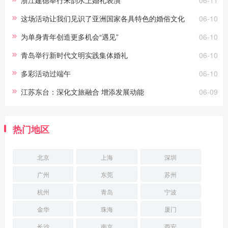
这场活动让我们见识了亚洲国家各具特色的婚俗文化
06-10
为单身青年创造更多机会“遇见”
06-10
青岛举行新时代文明实践集体婚礼
06-10
多彩活动过端午
06-10
江苏东台：深化文旅融合 增添发展动能
06-09
热门地区
北京
上海
深圳
广州
东莞
苏州
杭州
青岛
宁波
金华
珠海
厦门
长沙
南京
西安