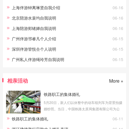
上海伴游钟离琳贤自我介绍
06-16
北京陪游水裴均自我说明
06-16
上海陪游郏绪婵自我说明
06-16
广州伴游邗睿凡个人介绍
06-15
深圳伴游管悦仝个人说明
06-15
广州私人伴游绳玲芳自我说明
06-15
相亲活动
More +
铁路职工的集体婚礼
5月20日，新人们以休整中的动车组列车为背景拍摄
婚纱照。当日，中国铁路太原局集团有限公司为公
司50对新人举行了集体婚礼。新华社记者 许雄/摄
铁路职工的集体婚礼
06-11
浙江建德举行宋韵水上婚礼表演
06-11