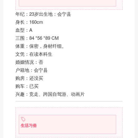
年纪：23岁出生地：会宁县
身长：160cm
血型：A
三围：84 *56 *89 CM
体重：保密，身材纤细。
文凭：在读本科生
婚姻情况：否
户籍地：会宁县
购房：还没买
购车：已买
兴趣：竞走、跨国自驾游、动画片
生活习俗