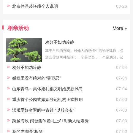
北京伴游裘瑛瞳个人说明
03-26
相亲活动
More +
劝分不如劝冷静
基于自己的判断，对他人的感情生活给予建议，必
然会导致两种结论：一个是劝合，一个是劝分。公
平地说，无论劝合还是劝分，对于当局者都具有积
劝分不如劝冷静
07-04
极意义。只要能真正做到常说的“为你好”，劝
婚姻里没有绝对的“零容忍”
07-04
山东青岛：集体婚礼倡文明婚庆新风尚
07-04
重庆首个公园式婚姻登记机构正式投用
07-03
汉服爱好者聚阆中古镇 “以服会友”
07-03
跨越海峡 闽台集体婚礼上21对新人结姻缘
07-03
我的左脚是“板凳”
07-02