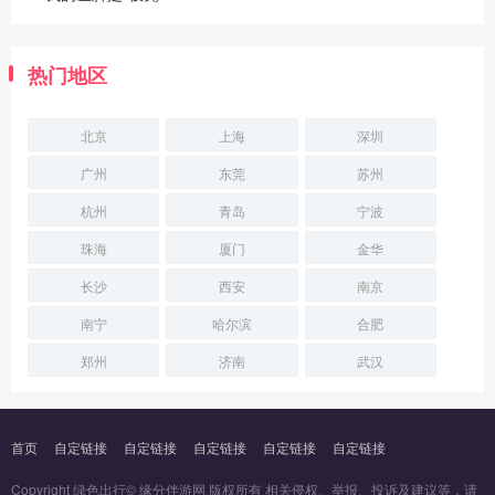
热门地区
北京
上海
深圳
广州
东莞
苏州
杭州
青岛
宁波
珠海
厦门
金华
长沙
西安
南京
南宁
哈尔滨
合肥
郑州
济南
武汉
首页
自定链接
自定链接
自定链接
自定链接
自定链接
Copyright 绿色出行© 缘分伴游网 版权所有 相关侵权、举报、投诉及建议等，请