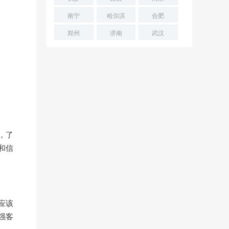
南宁
哈尔滨
合肥
郑州
济南
武汉
，了
和信
应该
强客