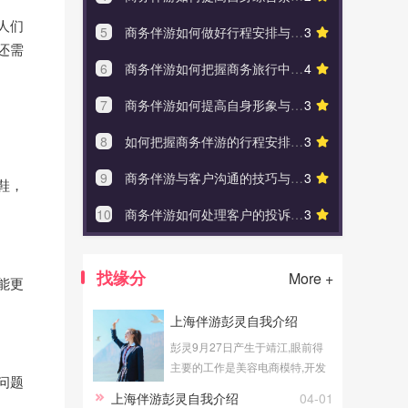
人们
5
商务伴游如何做好行程安排与规划
3
5
商务
还需
6
商务伴游如何把握商务旅行中的礼仪细节
4
6
商务伴
7
商务伴游如何提高自身形象与素质
3
7
伴游行业
8
如何把握商务伴游的行程安排与服务质量
3
8
找伴
9
商务伴游与客户沟通的技巧与注意事项
3
9
商务伴
鞋，
10
商务伴游如何处理客户的投诉和建议
3
10
我和
找缘分
More +
能更
上海伴游彭灵自我介绍
彭灵9月27日产生于靖江,眼前得
主要的工作是美容电商模特,开发
问题
业余上海伴游活儿。
上海伴游彭灵自我介绍
04-01