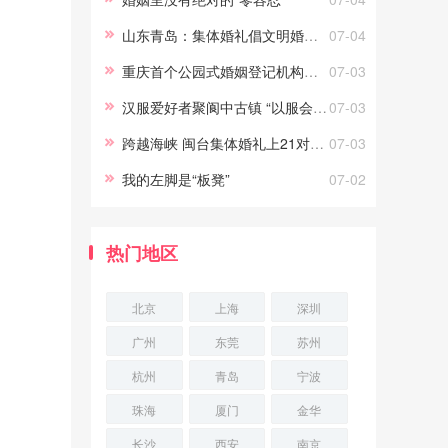
义。只要能真正做到常说的“为你
山东青岛：集体婚礼倡文明婚庆新风尚
07-04
好”，劝
重庆首个公园式婚姻登记机构正式投用
07-03
汉服爱好者聚阆中古镇 “以服会友”
07-03
跨越海峡 闽台集体婚礼上21对新人结姻缘
07-03
我的左脚是“板凳”
07-02
热门地区
北京
上海
深圳
广州
东莞
苏州
杭州
青岛
宁波
珠海
厦门
金华
长沙
西安
南京