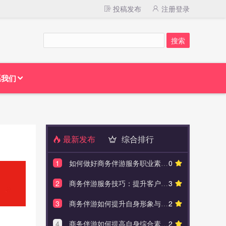
投稿发布
注册登录
系我们
最新发布
综合排行
1
如何做好商务伴游服务职业素养与技巧
0
1
如何把
2
商务伴游服务技巧：提升客户满意度的方法
3
2
黎梓霖
3
商务伴游如何提升自身形象与品牌价值
2
3
私人
4
商务伴游如何提高自身综合素质与竞争力
2
4
私人伴