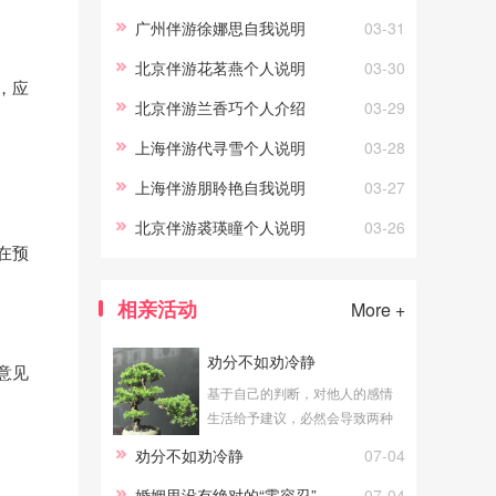
广州伴游徐娜思自我说明
03-31
北京伴游花茗燕个人说明
03-30
，应
北京伴游兰⾹巧个人介绍
03-29
上海伴游代寻雪个人说明
03-28
上海伴游朋聆艳自我说明
03-27
北京伴游裘瑛瞳个人说明
03-26
在预
相亲活动
More +
劝分不如劝冷静
意见
基于自己的判断，对他人的感情
生活给予建议，必然会导致两种
结论：一个是劝合，一个是劝
劝分不如劝冷静
07-04
分。公平地说，无论劝合还是劝
分，对于当局者都具有积极意
婚姻里没有绝对的“零容忍”
07-04