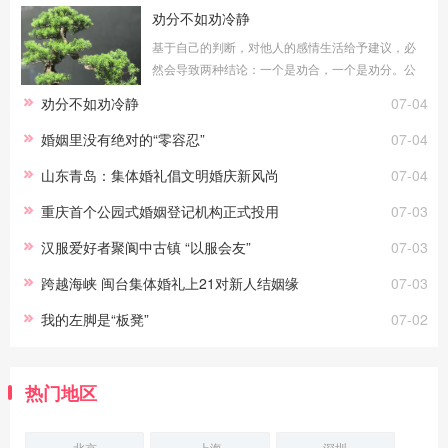
劝分不如劝冷静
基于自己的判断，对他人的感情生活给予建议，必
然会导致两种结论：一个是劝合，一个是劝分。公
平地说，无论劝合还是劝分，对于当局者都具有积
劝分不如劝冷静
07-04
极意义。只要能真正做到常说的“为你好”，劝
婚姻里没有绝对的“零容忍”
07-04
山东青岛：集体婚礼倡文明婚庆新风尚
07-04
重庆首个公园式婚姻登记机构正式投用
07-03
汉服爱好者聚阆中古镇 “以服会友”
07-03
跨越海峡 闽台集体婚礼上21对新人结姻缘
07-03
我的左脚是“板凳”
07-02
热门地区
北京
上海
深圳