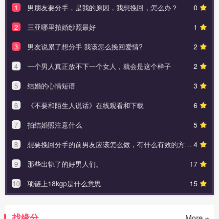
1
男朋友要分手，是我的原因，我想挽回，怎么办？
0
2
三亚哪里拍婚纱照最好
1
3
男友说累了想分手 我该怎么挽回爱情?
2
4
一个男人真正放不下一个女人，就会是这个样子
2
5
结婚的心情短语
3
6
《不要和陌生人说话》在线观看和下载
6
7
拍结婚照注意什么
5
8
想要挽回分手的前男友应该怎么做，有什么有效的方法吗？
4
9
那些出轨了的好男人们。
17
10
项链上18kgp是什么意思
15
找缘分
More +