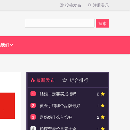
投稿发布
注册登录
系我们
最新发布
综合排行
1
结婚一定要买戒指吗
2
1
钻石
2
黄金手镯哪个品牌最好
1
2
完美:
3
送妈妈什么首饰好
2
3
结婚
4
婚庆套餐价目表大全
1
4
结婚