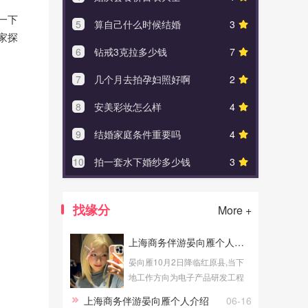
一下
5
算自己什么时候结婚
3
5
异地恋约
家探
6
钻戒3克拉多少钱
7
6
十个男人
7
几个月去拍孕妇照好啊
2
7
戒指
8
安美彩妆怎么样
4
8
说什
9
结婚家庭条件重要吗
4
9
领了
10
拍一套水下婚纱多少钱
3
10
四个
找缘分
More +
上海商务伴游晏向雁个人介绍
晏向雁10月2日降临红原县,当下
地工作方向为电子产品研发工程
师,投身业余上海商务伴游有关的
上海商务伴游晏向雁个人介绍
06-16
事务。