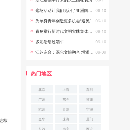
这场活动让我们见识了亚洲国家各具特色的婚俗文化
06-10
为单身青年创造更多机会“遇见”
06-10
青岛举行新时代文明实践集体婚礼
06-10
多彩活动过端午
06-10
江苏东台：深化文旅融合 增添发展动能
06-09
热门地区
北京
上海
深圳
广州
东莞
苏州
杭州
青岛
宁波
金华
珠海
厦门
进核
长沙
南京
西安