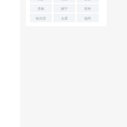
济南
南宁
郑州
哈尔滨
太原
福州