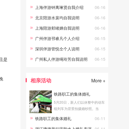
上海伴游钟离琳贤自我介绍
06-16
北京陪游水裴均自我说明
06-16
上海陪游郏绪婵自我说明
06-16
广州伴游邗睿凡个人介绍
06-15
深圳伴游管悦仝个人说明
06-15
且是
广州私人伴游绳玲芳自我说明
06-15
晚
相亲活动
More +
铁路职工的集体婚礼
5月20日，新人们以休整中的动车
组列车为背景拍摄婚纱照。当
日，中国铁路太原局集团有限公
铁路职工的集体婚礼
06-11
司为公司50对新人举行了集体婚
礼。新华社记者 许雄/摄
浙江建德举行宋韵水上婚礼表演
06-11