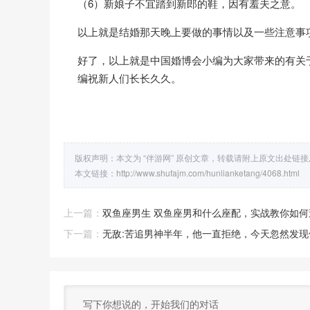
（6）新娘子不宜踏到新郎的鞋，因有羞夫之意。
以上就是结婚那天晚上要做的事情以及一些注意事
好了，以上就是中国婚博会小编为大家带来的有关
编祝新人们长长久久。
版权声明：本文为 “伴游网” 原创文章，转载请附上原文出处链
本文链接：
http://www.shufajm.com/hunlianketang/4068.html
上一篇：
双鱼座男生 双鱼座男和什么座配，实战教你如
下一篇：
无敌:苦追男神半年，他一直拒绝，今天忽然发