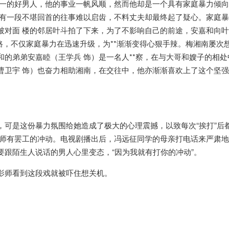
等一的好男人，他的事业一帆风顺，然而他却是一个具有家庭暴力倾
她有一段不堪回首的往事难以启齿，不料丈夫却最终起了疑心。家庭
被对面 楼的邻居叶斗拍了下来，为了不影响自己的前途，安嘉和向
路，不仅家庭暴力在迅速升级，为**渐渐变得心狠手辣。梅湘南屡次
的弟弟安嘉睦（王学兵 饰）是一名人**察，在与大哥和嫂子的相处
曹卫宇 饰）也奋力相助湘南，在交往中，他亦渐渐喜欢上了这个坚
，可是这份暴力氛围给她造成了极大的心理震撼，以致每次“挨打”后
影师有罢工的冲动。电视剧播出后，冯远征同学的母亲打电话来严肃
跟陌生人说话的男人心里变态，“因为我就有打你的冲动”。
影师看到这段戏就被吓住想关机。