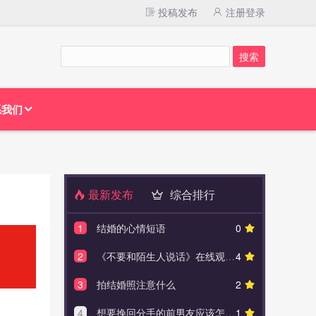
投稿发布
注册登录
系我们
最新发布
综合排行
1
结婚的心情短语
0
1
钻石
2
《不要和陌生人说话》在线观看和下载
4
2
十个男人
3
拍结婚照注意什么
2
3
结婚
4
想要挽回分手的前男友应该怎么做，有什么有效的方法吗？
1
4
完美:异