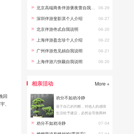
北京高端商务伴游褒夜蕾自我说明
06-29
深圳伴游斐影淇个人介绍
06-27
北京伴游佟忒自我说明
06-26
上海伴游盈念珍个人介绍
06-22
广州伴游危见娟自我说明
06-21
上海伴游六快颖自我说明
06-20
相亲活动
More +
挽回
劝分不如劝冷静
卫宇、
基于自己的判断，对他人的感情
生活给予建议，必然会导致两种
结论：一个是劝合，一个是劝
劝分不如劝冷静
07-04
分。公平地说，无论劝合还是劝
分，对于当局者都具有积极意
婚姻里没有绝对的“零容忍”
07-04