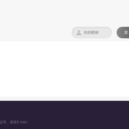

发
。
议等，请发E-mail：