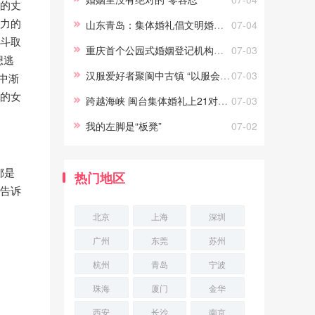
向的丈
义。只要能真正做到常说的“为你
暴力的
山东青岛：集体婚礼倡文明婚庆新风尚
07-04
好”，劝
叶斗取
重庆首个公园式婚姻登记机构正式投用
07-03
想逃
汉服爱好者聚阆中古镇 “以服会友”
07-03
中渐
强的女
跨越海峡 闽台集体婚礼上21对新人结姻缘
07-03
我的左脚是“板凳”
07-02
都是
热门地区
地告诉
北京
上海
深圳
广州
东莞
苏州
杭州
青岛
宁波
珠海
厦门
金华
西安
长沙
南京