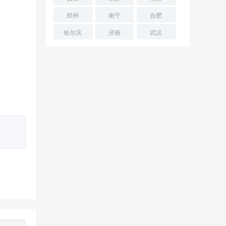
郑州
南宁
合肥
哈尔滨
济南
武汉