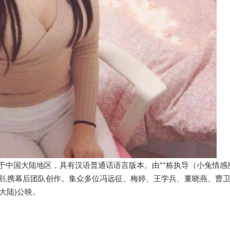
作于中国大陆地区，具有汉语普通话语言版本。由**栋执导（小兔情感
伟任编剧,携幕后团队创作。集众多位冯远征、梅婷、王学兵、董晓燕、曹
国大陆)公映。