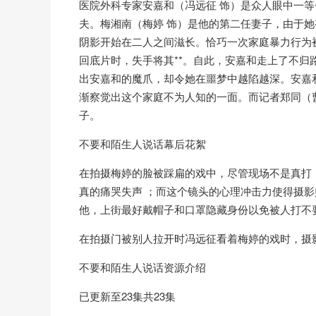
医院外科专家安嘉和（冯远征 饰）是众人眼中一
夫。梅湘南（梅婷 饰）是他的第二任妻子，由于
阴影开始在二人之间滋长。恰巧一次家庭暴力行为
回底片时，失手将其**。自此，安嘉和走上了不归
出安嘉和的魔爪，却令她在噩梦中越陷越深。安嘉和
渐察觉出这个家庭不为人知的一面。而记者郑同（
子。
不要和陌生人说话幕后花絮
在拍摄梅婷的脸被踩扁的戏中，尽管现场不是真打
真的痛哭失声 ；而这个镜头的心理冲击力使得摄
他，上街最好戴帽子和口罩隐藏身份以免被人打不要
在拍摄门被别人拉开时冯远征看着梅婷的戏时，摄
不要和陌生人说话资源介绍
已更新至23集共23集