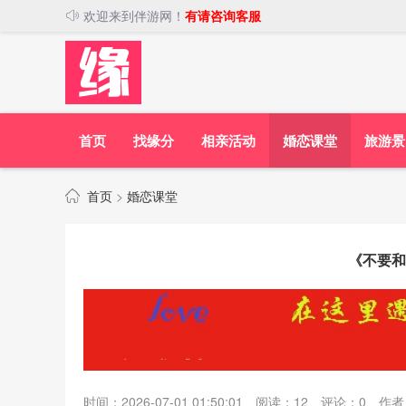
欢迎来到伴游网！
有请咨询客服
首页
找缘分
相亲活动
婚恋课堂
旅游景
首页
>
婚恋课堂
《不要和
时间：2026-07-01 01:50:01
阅读：
12
评论：
0
作者