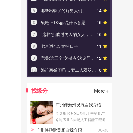
5
那些出轨了的好男人们。
14
5
异地恋约
6
项链上18kgp是什么意思
15
6
前男友有
7
“这样”折腾过男人的女人，往往最能让男人放不下，信不
16
7
婚礼
8
七月适合结婚的日子
11
8
结婚
9
完美:这五个“关键点”决定异地恋分手该如何挽回，缺一不可！
12
9
足银
10
姚笛离婚了吗 夫妻二人双双被曝光出轨
8
10
分手
找缘分
More +
广州伴游滑灵雁自我介绍
滑灵雁10月5日坠地于中牟县,当
今地职业方向是人工智能工程师,
从事副业广州伴游有关的事业。
广州伴游滑灵雁自我介绍
06-30