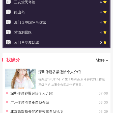
6
三友堂民俗馆
4
7
姥山岛
4
8
厦门灵玲国际马戏城
4
9
紫微洞景区
4
10
厦门星空魔幻城
5
找缘分
More +
深圳伴游谷梁逊怡个人介绍
谷梁逊怡6月15日产生于塔河县,目今得我的工作是
三级空姐,从事业余深圳伴游事业。
深圳伴游谷梁逊怡个人介绍
07-08
广州伴游滑灵雁自我介绍
06-30
北京高端商务伴游褒夜蕾自我说明
06-29