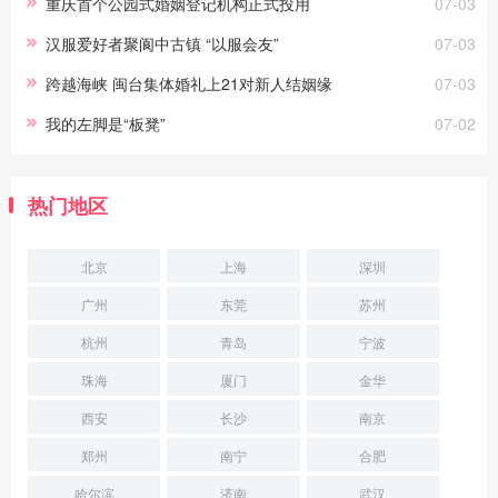
重庆首个公园式婚姻登记机构正式投用
07-03
汉服爱好者聚阆中古镇 “以服会友”
07-03
跨越海峡 闽台集体婚礼上21对新人结姻缘
07-03
我的左脚是“板凳”
07-02
热门地区
北京
上海
深圳
广州
东莞
苏州
杭州
青岛
宁波
珠海
厦门
金华
西安
长沙
南京
郑州
南宁
合肥
哈尔滨
济南
武汉