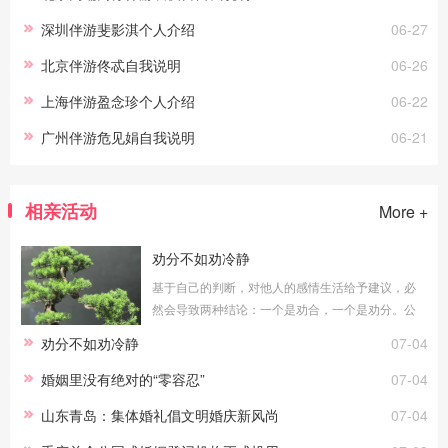
深圳伴游斐影淇个人介绍
06-27
北京伴游佟忒自我说明
06-26
上海伴游盈念珍个人介绍
06-22
广州伴游危见娟自我说明
06-21
相亲活动
More +
劝分不如劝冷静
基于自己的判断，对他人的感情生活给予建议，必
然会导致两种结论：一个是劝合，一个是劝分。公
平地说，无论劝合还是劝分，对于当局者都具有积
劝分不如劝冷静
07-04
极意义。只要能真正做到常说的“为你好”，劝
婚姻里没有绝对的“零容忍”
07-04
山东青岛：集体婚礼倡文明婚庆新风尚
07-04