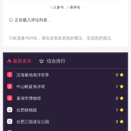
0
人参与，
0
条评论
正在载入评论列表...
◎欢迎参与讨论，请在这里发表您的看法、交流您的观点。
最新发布
综合排行
1
汉海极地海洋世界
0
2
中山帆鲨海洋馆
1
3
巢湖市博物馆
2
4
合肥植物园
1
5
合肥三国遗址公园
3