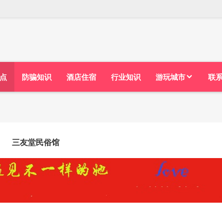
点
防骗知识
酒店住宿
行业知识
游玩城市
联
三友堂民俗馆
：