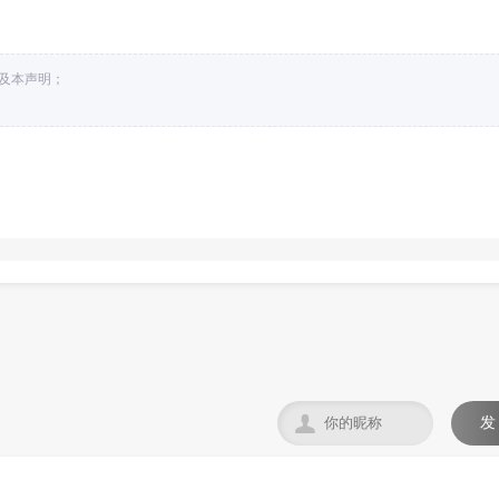
接及本声明；

发