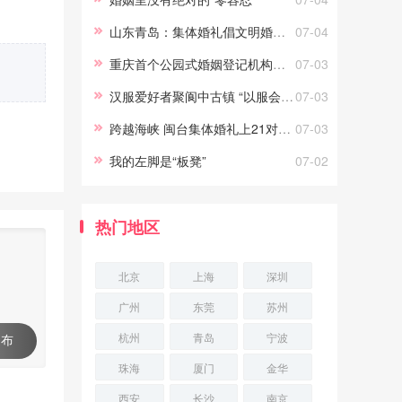
义。只要能真正做到常说的“为你
山东青岛：集体婚礼倡文明婚庆新风尚
07-04
好”，劝
重庆首个公园式婚姻登记机构正式投用
07-03
汉服爱好者聚阆中古镇 “以服会友”
07-03
跨越海峡 闽台集体婚礼上21对新人结姻缘
07-03
我的左脚是“板凳”
07-02
热门地区
北京
上海
深圳
广州
东莞
苏州
杭州
青岛
宁波
 布
珠海
厦门
金华
西安
长沙
南京