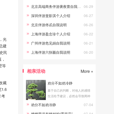
北京高端商务伴游褒夜蕾自我说明
06-29
深圳伴游斐影淇个人介绍
06-27
北京伴游佟忒自我说明
06-26
上海伴游盈念珍个人介绍
06-22
，光
广州伴游危见娟自我说明
06-21
总建
史民
上海伴游六快颖自我说明
06-20
蕴，
壁等
相亲活动
More +
收藏
劝分不如劝冷静
.6
基于自己的判断，对他人的感情
常考
生活给予建议，必然会导致两种
结论：一个是劝合，一个是劝
劝分不如劝冷静
07-04
分。公平地说，无论劝合还是劝
分，对于当局者都具有积极意
婚姻里没有绝对的“零容忍”
07-04