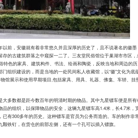
年以前，安徽就有着非常悠久并且深厚的历史了，且不说著名的徽墨
留存的古建筑群落之中窥探一二了。三友堂民俗馆位于巢湖市市区，
民俗特色的家具、建筑构件、书法、绘画和陶瓷，反映当地和周边的历
部门组织建设的，而是当地的一处民间私人收藏馆，以“徽”文化为底
博物馆展示和使用早期项目,包括家具、用具、礼器、佛龛、车轿、挂
是大多数都是距今数百年的明清时期的物品。其中九星镖车便是所有
的组织，以保障物品的安全，这辆九星镖车高1.4米，长4.7米，宽1
，已有300多年的历史。这种镖车是官员为公务而造的。车的制作非
九颗铁钉，在货仓的前部左侧，还有一个孔可以插入镖旗。