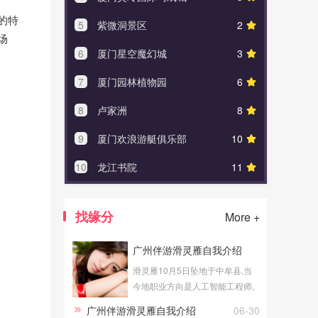
的特
5
紫微洞景区
2
5
三清
场
6
厦门星空魔幻城
3
6
呼伦
7
厦门园林植物园
6
7
橡皮
8
卢家洲
8
8
伪满
9
厦门欢浪游艇俱乐部
10
9
山海
10
龙江书院
11
10
黔阳
找缘分
More +
广州伴游滑灵雁自我介绍
滑灵雁10月5日坠地于中牟县,当
今地职业方向是人工智能工程师,
从事副业广州伴游有关的事业。
广州伴游滑灵雁自我介绍
06-30