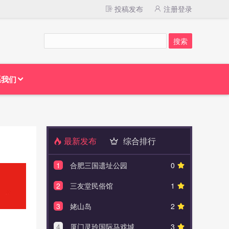
投稿发布
注册登录
系我们
最新发布
综合排行
1
合肥三国遗址公园
0
1
扎龙
2
三友堂民俗馆
1
2
樟树
3
姥山岛
2
3
隋唐
4
厦门灵玲国际马戏城
3
4
大热荒