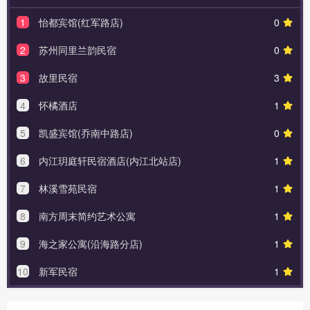
1
怡都宾馆(红军路店)
0
2
苏州同里兰韵民宿
0
3
故里民宿
3
4
怀橘酒店
1
5
凯盛宾馆(乔南中路店)
0
6
内江玥庭轩民宿酒店(内江北站店)
1
7
林溪雪苑民宿
1
8
南方周末简约艺术公寓
1
9
海之家公寓(沿海路分店)
1
10
新军民宿
1