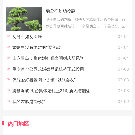
劝分不如劝冷静
基于自己的判断，对他人的感情生活给予建议，必
然会导致两种结论：一个是劝合，一个是劝分。公
平地说，无论劝合还是劝分，对于当局者都具有积
劝分不如劝冷静
07-04
极意义。只要能真正做到常说的“为你好”，劝
婚姻里没有绝对的“零容忍”
07-04
山东青岛：集体婚礼倡文明婚庆新风尚
07-04
重庆首个公园式婚姻登记机构正式投用
07-03
汉服爱好者聚阆中古镇 “以服会友”
07-03
跨越海峡 闽台集体婚礼上21对新人结姻缘
07-03
我的左脚是“板凳”
07-02
热门地区