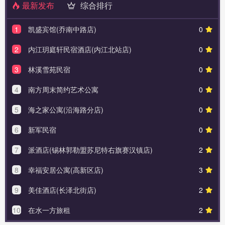
最新发布
综合排行
1
凯盛宾馆(乔南中路店)
0
2
内江玥庭轩民宿酒店(内江北站店)
0
3
林溪雪苑民宿
0
4
南方周末简约艺术公寓
0
5
海之家公寓(沿海路分店)
0
6
新军民宿
0
7
派酒店(锡林郭勒盟苏尼特右旗赛汉镇店)
2
8
幸福安居公寓(高新区店)
3
9
美佳酒店(长泽北街店)
2
10
在水一方旅租
2