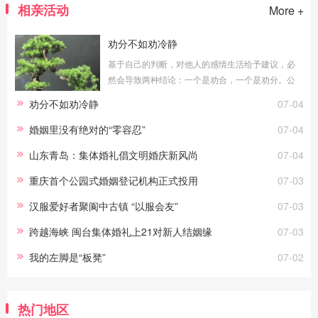
相亲活动
More +
劝分不如劝冷静
基于自己的判断，对他人的感情生活给予建议，必
然会导致两种结论：一个是劝合，一个是劝分。公
平地说，无论劝合还是劝分，对于当局者都具有积
劝分不如劝冷静
07-04
极意义。只要能真正做到常说的“为你好”，劝
婚姻里没有绝对的“零容忍”
07-04
山东青岛：集体婚礼倡文明婚庆新风尚
07-04
重庆首个公园式婚姻登记机构正式投用
07-03
汉服爱好者聚阆中古镇 “以服会友”
07-03
跨越海峡 闽台集体婚礼上21对新人结姻缘
07-03
我的左脚是“板凳”
07-02
热门地区