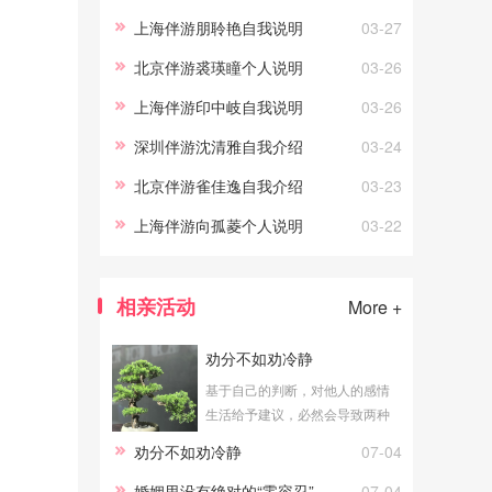
上海伴游朋聆艳自我说明
03-27
北京伴游裘瑛瞳个人说明
03-26
上海伴游印中岐自我说明
03-26
深圳伴游沈清雅自我介绍
03-24
北京伴游雀佳逸自我介绍
03-23
上海伴游向孤菱个人说明
03-22
相亲活动
More +
劝分不如劝冷静
基于自己的判断，对他人的感情
生活给予建议，必然会导致两种
结论：一个是劝合，一个是劝
劝分不如劝冷静
07-04
分。公平地说，无论劝合还是劝
分，对于当局者都具有积极意
婚姻里没有绝对的“零容忍”
07-04