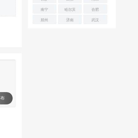
南宁
哈尔滨
合肥
郑州
济南
武汉
 布