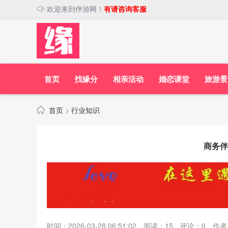
欢迎来到伴游网！
有请咨询客服
首页
找缘分
相亲活动
婚恋课堂
旅游景
首页
>
行业知识
商务伴
时间：2026-03-28 06:51:02
阅读：
15
评论：
0
作者