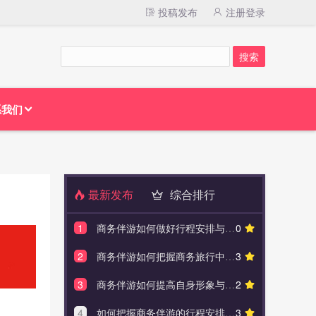
投稿发布
注册登录
系我们
最新发布
综合排行
1
商务伴游如何做好行程安排与规划
0
1
如何把
2
商务伴游如何把握商务旅行中的礼仪细节
3
2
黎梓霖
3
商务伴游如何提高自身形象与素质
2
3
私人
4
如何把握商务伴游的行程安排与服务质量
3
4
私人伴