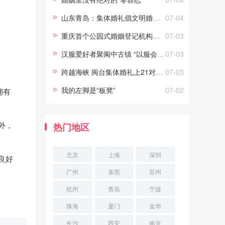
义。只要能真正做到常说的“为你
山东青岛：集体婚礼倡文明婚庆新风尚
07-04
好”，劝
重庆首个公园式婚姻登记机构正式投用
07-03
汉服爱好者聚阆中古镇 “以服会友”
07-03
跨越海峡 闽台集体婚礼上21对新人结姻缘
07-03
我的左脚是“板凳”
07-02
拥有
外，
热门地区
北京
上海
深圳
良好
广州
东莞
苏州
杭州
青岛
宁波
珠海
厦门
金华
长沙
西安
南京