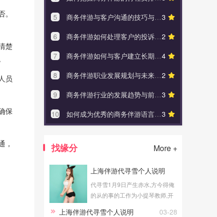
否。
5
商务伴游与客户沟通的技巧与注意事项
3
5
商务伴
6
商务伴游如何处理客户的投诉和建议
2
6
伴游行业
清楚
7
商务伴游如何与客户建立长期合作关系
4
7
找伴
。
8
商务伴游职业发展规划与未来就业趋势
2
8
商务
人员
9
商务伴游行业的发展趋势与前景分析
3
9
商务伴
确保
10
如何成为优秀的商务伴游语言沟通专家
3
10
我和
通，
找缘分
More +
上海伴游代寻雪个人说明
代寻雪1月9日产生赤水,方今得俺
的从的事的工作为小提琴教师,开
展兼职上海伴游相关的商业活
上海伴游代寻雪个人说明
03-28
动。