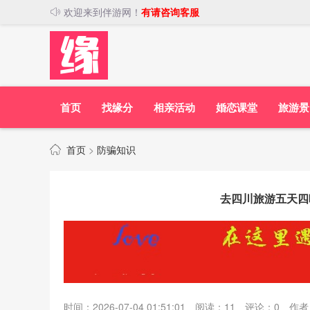
欢迎来到伴游网！
有请咨询客服
首页
找缘分
相亲活动
婚恋课堂
旅游景
首页
>
防骗知识
去四川旅游五天四
时间：2026-07-04 01:51:01
阅读：
11
评论：
0
作者