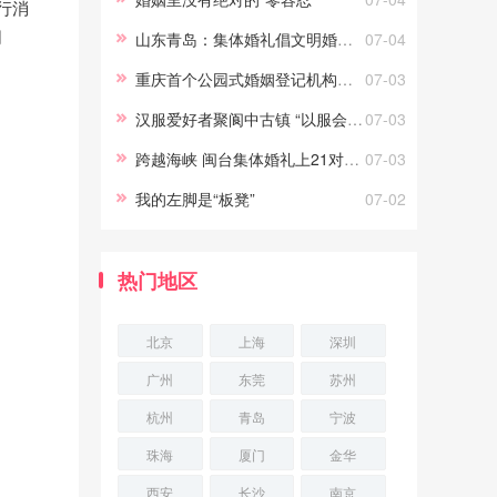
行消
义。只要能真正做到常说的“为你
同
山东青岛：集体婚礼倡文明婚庆新风尚
07-04
好”，劝
重庆首个公园式婚姻登记机构正式投用
07-03
汉服爱好者聚阆中古镇 “以服会友”
07-03
跨越海峡 闽台集体婚礼上21对新人结姻缘
07-03
我的左脚是“板凳”
07-02
热门地区
北京
上海
深圳
广州
东莞
苏州
杭州
青岛
宁波
珠海
厦门
金华
西安
长沙
南京