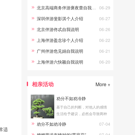
北京高端商务伴游褒夜蕾自我说明
06-29
深圳伴游斐影淇个人介绍
06-27
北京伴游佟忒自我说明
06-26
上海伴游盈念珍个人介绍
06-22
广州伴游危见娟自我说明
06-21
上海伴游六快颖自我说明
06-20
相亲活动
More +
劝分不如劝冷静
基于自己的判断，对他人的感情
生活给予建议，必然会导致两种
结论：一个是劝合，一个是劝
劝分不如劝冷静
07-04
分。公平地说，无论劝合还是劝
常适
分，对于当局者都具有积极意
婚姻里没有绝对的“零容忍”
07-04