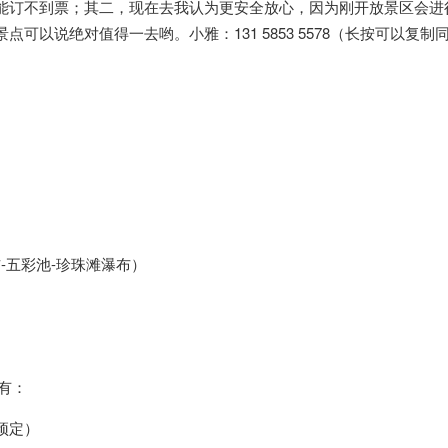
能订不到票；其二，现在去我认为更安全放心，因为刚开放景区会进
以说绝对值得一去哟。小雅：131 5853 5578（长按可以复制
布-五彩池-珍珠滩瀑布）
）
含有：
预定）