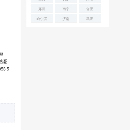
郑州
南宁
合肥
哈尔滨
济南
武汉
游
熟悉
3 5