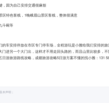
关键，因为自己安排交通很麻烦
景区特色客栈，1晚峨眉山景区客栈，整体很满意
九斗碗等
们的车安排停放在市区专门停车场，全程游玩是小雅给我们安排的旅
大门进另一个大门出，这样才不用走回头路的，而且山里比较多，不
游旅游路线攻略，成都旅游攻略5日游方案不懂的找小雅：131 585
接及本声明；