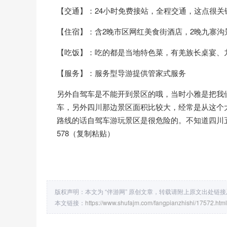
【交通】：24小时免费接站，全程交通，这点很
【住宿】：含2晚市区网红美食街酒店，2晚九寨沟
【吃饭】：吃的都是当地特色菜，有羌族长桌宴、
【服务】：服务型导游提供管家式服务
另外自驾车是不能开到景区的哦，当时小雅是把我
车，另外四川那边景区面积比较大，经常是从这个
路线的话自驾车游玩景区是很危险的。不知道四川五日
578（复制粘贴）
版权声明：本文为 “伴游网” 原创文章，转载请附上原文出处链
本文链接：
https://www.shufajm.com/fangpianzhishi/17572.html