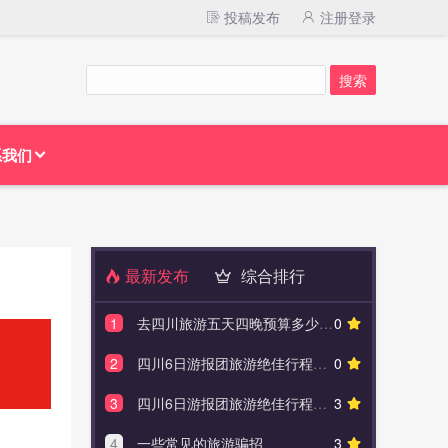
投稿发布
注册登录
系我们
最新发布
综合排行
1
去四川旅游五天四晚预算多少钱，防坑/防骗攻略详细实用
0
1
重庆自由
2
四川6日游报团旅游绝佳行程和每人详细消费，防坑/防骗攻略
0
2
恩施旅游防
3
四川6日游报团旅游绝佳行程和每人详细消费，防坑/防骗攻略
3
3
重庆旅游
4
一些常见的旅游骗招
3
4
重庆夏季旅