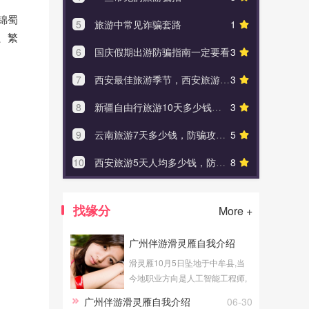
锦蜀
5
旅游中常见诈骗套路
1
5
去恩施旅
、繁
6
国庆假期出游防骗指南一定要看
3
6
西藏8天景
7
西安最佳旅游季节，西安旅游四季看点介绍西安旅游防骗小知识点
3
7
平安产险乌
8
新疆自由行旅游10天多少钱，防骗攻略
3
8
去四川九寨
9
云南旅游7天多少钱，防骗攻略详细实用!
5
9
超详细山
10
西安旅游5天人均多少钱，防骗攻略
8
10
重庆李子坝旅游
找缘分
More +
广州伴游滑灵雁自我介绍
滑灵雁10月5日坠地于中牟县,当
今地职业方向是人工智能工程师,
从事副业广州伴游有关的事业。
广州伴游滑灵雁自我介绍
06-30