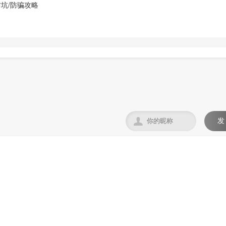
坑/防骗攻略

发
。