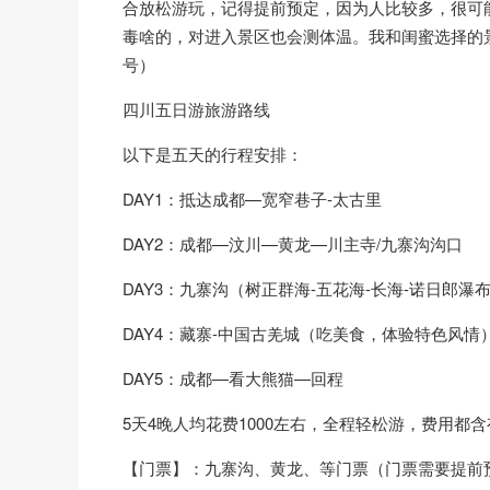
合放松游玩，记得提前预定，因为人比较多，很可
毒啥的，对进入景区也会测体温。我和闺蜜选择的景点可
号）
四川五日游旅游路线
以下是五天的行程安排：
DAY1：抵达成都—宽窄巷子-太古里
DAY2：成都—汶川—黄龙—川主寺/九寨沟沟口
DAY3：九寨沟（树正群海-五花海-长海-诺日郎瀑
DAY4：藏寨-中国古羌城（吃美食，体验特色风情
DAY5：成都—看大熊猫—回程
5天4晚人均花费1000左右，全程轻松游，费用都
【门票】：九寨沟、黄龙、等门票（门票需要提前